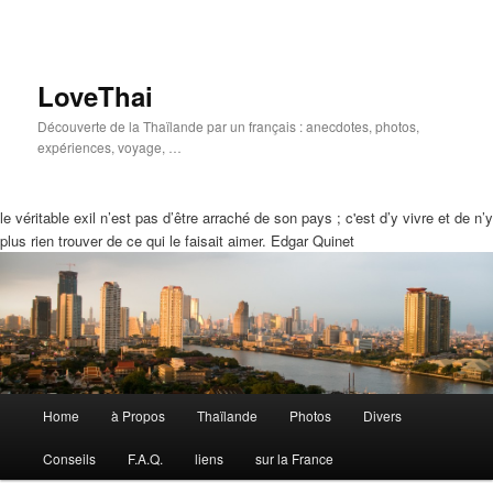
LoveThai
Découverte de la Thaïlande par un français : anecdotes, photos,
expériences, voyage, …
le véritable exil n’est pas d’être arraché de son pays ; c'est d’y vivre et de n’y
plus rien trouver de ce qui le faisait aimer. Edgar Quinet
Menu
Home
à Propos
Thaïlande
Photos
Divers
Aller
Aller
principal
Conseils
F.A.Q.
liens
sur la France
au
au