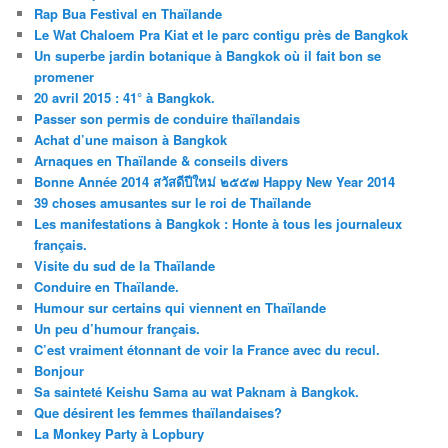
Rap Bua Festival en Thaïlande
Le Wat Chaloem Pra Kiat et le parc contigu près de Bangkok
Un superbe jardin botanique à Bangkok où il fait bon se
promener
20 avril 2015 : 41° à Bangkok.
Passer son permis de conduire thaïlandais
Achat d’une maison à Bangkok
Arnaques en Thaïlande & conseils divers
Bonne Année 2014 สวัสดีปีใหม่ ๒๕๕๗ Happy New Year 2014
39 choses amusantes sur le roi de Thaïlande
Les manifestations à Bangkok : Honte à tous les journaleux
français.
Visite du sud de la Thaïlande
Conduire en Thaïlande.
Humour sur certains qui viennent en Thaïlande
Un peu d’humour français.
C’est vraiment étonnant de voir la France avec du recul.
Bonjour
Sa sainteté Keishu Sama au wat Paknam à Bangkok.
Que désirent les femmes thaïlandaises?
La Monkey Party à Lopbury