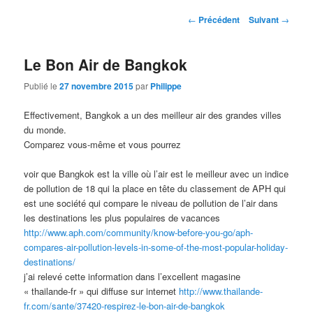
contenu
contenu
Navigation
←
Précédent
Suivant
→
des
principal
secondaire
articles
Le Bon Air de Bangkok
Publié le
27 novembre 2015
par
Philippe
Effectivement, Bangkok a un des meilleur air des grandes villes
du monde.
Comparez vous-même et vous pourrez
voir que Bangkok est la ville où l’air est le meilleur avec un indice
de pollution de 18 qui la place en tête du classement de APH qui
est une société qui compare le niveau de pollution de l’air dans
les destinations les plus populaires de vacances
http://www.aph.com/community/know-before-you-go/aph-
compares-air-pollution-levels-in-some-of-the-most-popular-holiday-
destinations/
j’ai relevé cette information dans l’excellent magasine
« thailande-fr » qui diffuse sur internet
http://www.thailande-
fr.com/sante/37420-respirez-le-bon-air-de-bangkok