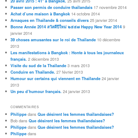
20 avril 2015 : 41° à Bangkok.
25 avril 2015
Passer son permis de conduire thaïlandais
17 novembre 2014
Achat d’une maison à Bangkok
14 octobre 2014
Arnaques en Thaïlande & conseils divers
25 janvier 2014
Bonne Année 2014 สวัสดีปีใหม่ ๒๕๕๗ Happy New Year 2014
9
janvier 2014
39 choses amusantes sur le roi de Thaïlande
10 décembre
2013
Les manifestations à Bangkok : Honte à tous les journaleux
français.
2 décembre 2013
Visite du sud de la Thaïlande
3 mars 2013
Conduire en Thaïlande.
27 février 2013
Humour sur certains qui viennent en Thaïlande
24 janvier
2013
Un peu d’humour français.
24 janvier 2013
COMMENTAIRES
Philippe
dans
Que désirent les femmes thaïlandaises?
Bob
dans
Que désirent les femmes thaïlandaises?
Philippe
dans
Que désirent les femmes thaïlandaises?
Philippe
dans