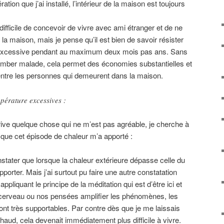
ation que j’ai installé, l’intérieur de la maison est toujours
s difficile de concevoir de vivre avec ami étranger et de ne
 la maison, mais je pense qu’il est bien de savoir résister
st excessive pendant au maximum deux mois pas ans. Sans
 tomber malade, cela permet des économies substantielles et
entre les personnes qui demeurent dans la maison.
mpérature excessives :
ive quelque chose qui ne m’est pas agréable, je cherche à
ce que cet épisode de chaleur m’a apporté :
stater que lorsque la chaleur extérieure dépasse celle du
upporter. Mais j’ai surtout pu faire une autre constatation
appliquant le principe de la méditation qui est d’être ici et
 cerveau ou nos pensées amplifier les phénomènes, les
 très supportables. Par contre dès que je me laissais
p chaud, cela devenait immédiatement plus difficile à vivre.