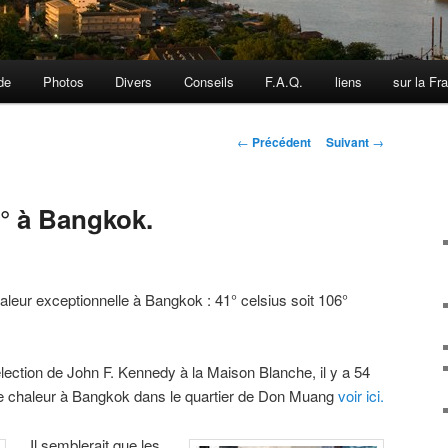
de
Photos
Divers
Conseils
F.A.Q.
liens
sur la Fr
Navigation
←
Précédent
Suivant
→
des
articles
41° à Bangkok.
chaleur exceptionnelle à Bangkok : 41° celsius soit 106°
élection de John F. Kennedy à la Maison Blanche, il y a 54
lle chaleur à Bangkok dans le quartier de Don Muang
voir ici.
Il semblerait que les