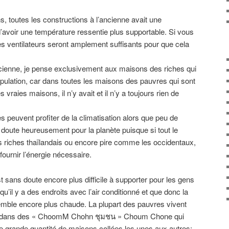
, toutes les constructions à l’ancienne avait une
t d’avoir une température ressentie plus supportable. Si vous
s ventilateurs seront amplement suffisants pour que cela
cienne, je pense exclusivement aux maisons des riches qui
pulation, car dans toutes les maisons des pauvres qui sont
raies maisons, il n’y avait et il n’y a toujours rien de
 peuvent profiter de la climatisation alors que peu de
 doute heureusement pour la planète puisque si tout le
 riches thaïlandais ou encore pire comme les occidentaux,
 fournir l’énergie nécessaire.
st sans doute encore plus difficile à supporter pour les gens
’il y a des endroits avec l’air conditionné et que donc la
emble encore plus chaude. La plupart des pauvres vivent
 ou dans des « ChoomM Chohn ชุมชน » Choum Chone qui
e grande quantité de maisons collées les unes aux autres;