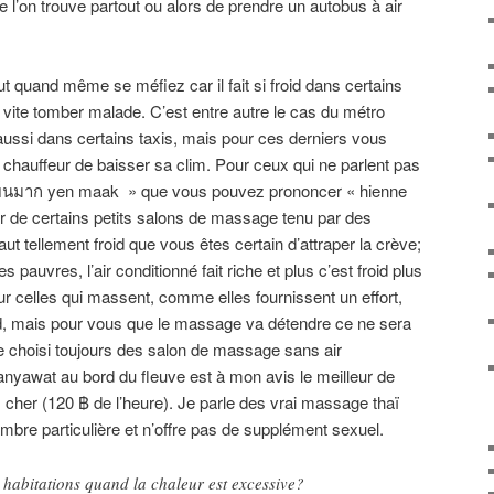
 l’on trouve partout ou alors de prendre un autobus à air
t quand même se méfiez car il fait si froid dans certains
 vite tomber malade. C’est entre autre le cas du métro
 aussi dans certains taxis, mais pour ces derniers vous
chauffeur de baisser sa clim. Pour ceux qui ne parlent pas
 เย็นมาก yen maak » que vous pouvez prononcer « hienne
er de certains petits salons de massage tenu par des
ut tellement froid que vous êtes certain d’attraper la crève;
les pauvres, l’air conditionné fait riche et plus c’est froid plus
our celles qui massent, comme elles fournissent un effort,
roid, mais pour vous que le massage va détendre ce ne sera
e choisi toujours des salon de massage sans air
anyawat au bord du fleuve est à mon avis le meilleur de
 cher (120 ฿ de l’heure). Je parle des vrai massage thaï
mbre particulière et n’offre pas de supplément sexuel.
habitations quand la chaleur est excessive?