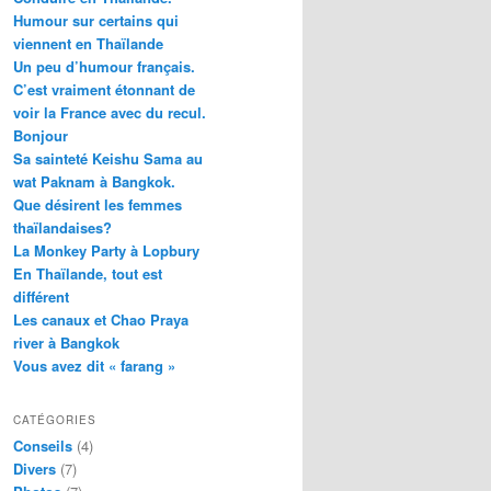
Humour sur certains qui
viennent en Thaïlande
Un peu d’humour français.
C’est vraiment étonnant de
voir la France avec du recul.
Bonjour
Sa sainteté Keishu Sama au
wat Paknam à Bangkok.
Que désirent les femmes
thaïlandaises?
La Monkey Party à Lopbury
En Thaïlande, tout est
différent
Les canaux et Chao Praya
river à Bangkok
Vous avez dit « farang »
CATÉGORIES
Conseils
(4)
Divers
(7)