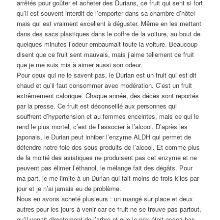
arrêtés pour goûter et acheter des Durians, ce fruit qui sent si fort
qu’il est souvent interdit de l’emporter dans sa chambre d’hôtel
mais qui est vraiment excellent à déguster. Même en les mettant
dans des sacs plastiques dans le coffre de la voiture, au bout de
quelques minutes l’odeur embaumait toute la voiture. Beaucoup
disent que ce fruit sent mauvais, mais j’aime tellement ce fruit
que je me suis mis à aimer aussi son odeur.
Pour ceux qui ne le savent pas, le Durian est un fruit qui est dit
chaud et qu’il faut consommer avec modération. C’est un fruit
extrêmement calorique. Chaque année, des décès sont reportés
par la presse. Ce fruit est déconseillé aux personnes qui
souffrent d’hypertension et au femmes enceintes, mais ce qui le
rend le plus mortel, c’est de l’associer à l’alcool. D’après les
japonais, le Durian peut inhiber l’enzyme ALDH qui permet de
défendre notre foie des sous produits de l’alcool. Et comme plus
de la moitié des asiatiques ne produisent pas cet enzyme et ne
peuvent pas élimer l’éthanol, le mélange fait des dégâts. Pour
ma part, je me limite à un Durian qui fait moins de trois kilos par
jour et je n’ai jamais eu de problème.
Nous en avons acheté plusieurs : un mangé sur place et deux
autres pour les jours à venir car ce fruit ne se trouve pas partout,
qu’il venait directement de l’arbre et que le prix était assez bas