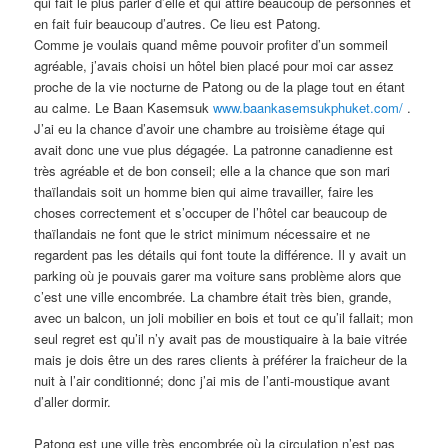
qui fait le plus parler d’elle et qui attire beaucoup de personnes et
en fait fuir beaucoup d’autres. Ce lieu est Patong.
Comme je voulais quand même pouvoir profiter d’un sommeil
agréable, j’avais choisi un hôtel bien placé pour moi car assez
proche de la vie nocturne de Patong ou de la plage tout en étant
au calme. Le Baan Kasemsuk
www.baankasemsukphuket.com/
.
J’ai eu la chance d’avoir une chambre au troisième étage qui
avait donc une vue plus dégagée. La patronne canadienne est
très agréable et de bon conseil; elle a la chance que son mari
thaïlandais soit un homme bien qui aime travailler, faire les
choses correctement et s’occuper de l’hôtel car beaucoup de
thaïlandais ne font que le strict minimum nécessaire et ne
regardent pas les détails qui font toute la différence. Il y avait un
parking où je pouvais garer ma voiture sans problème alors que
c’est une ville encombrée. La chambre était très bien, grande,
avec un balcon, un joli mobilier en bois et tout ce qu’il fallait; mon
seul regret est qu’il n’y avait pas de moustiquaire à la baie vitrée
mais je dois être un des rares clients à préférer la fraicheur de la
nuit à l’air conditionné; donc j’ai mis de l’anti-moustique avant
d’aller dormir.
Patong est une ville très encombrée où la circulation n’est pas