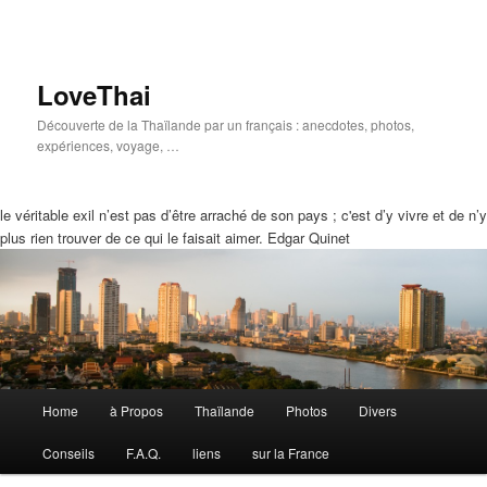
LoveThai
Découverte de la Thaïlande par un français : anecdotes, photos,
expériences, voyage, …
le véritable exil n’est pas d’être arraché de son pays ; c'est d’y vivre et de n’y
plus rien trouver de ce qui le faisait aimer. Edgar Quinet
Menu
Home
à Propos
Thaïlande
Photos
Divers
Aller
Aller
principal
Conseils
F.A.Q.
liens
sur la France
au
au