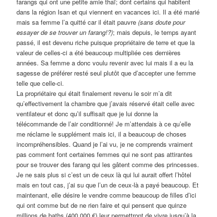
farangs qui ont une petite amie thaï; dont certains qui habitent
dans la région Isan et qui viennent en vacances ici. Il a été marié
mais sa femme l’a quitté car il était pauvre
(sans doute pour
essayer de se trouver un farang!?)
; mais depuis, le temps ayant
passé, il est devenu riche puisque propriétaire de terre et que la
valeur de celles-ci a été beaucoup multipliée ces dernières
années. Sa femme a donc voulu revenir avec lui mais il a eu la
sagesse de préférer resté seul plutôt que d’accepter une femme
telle que celle-ci.
La propriétaire qui était finalement revenu le soir m’a dit
qu’effectivement la chambre que j’avais réservé était celle avec
ventilateur et donc qu’il suffisait que je lui donne la
télécommande de l’air conditionné! Je m’attendais à ce qu’elle
me réclame le supplément mais ici, il a beaucoup de choses
incompréhensibles. Quand je l’ai vu, je ne comprends vraiment
pas comment font certaines femmes qui ne sont pas attirantes
pour se trouver des farang qui les gâtent comme des princesses.
Je ne sais plus si c’est un de ceux là qui lui aurait offert l’hôtel
mais en tout cas, j’ai su que l’un de ceux-là a payé beaucoup. Et
maintenant, elle désire le vendre comme beaucoup de filles d’ici
qui ont comme but de ne rien faire et qui pensent que quinze
millions de baths (400.000 €) leur permettront de vivre jusqu’à la