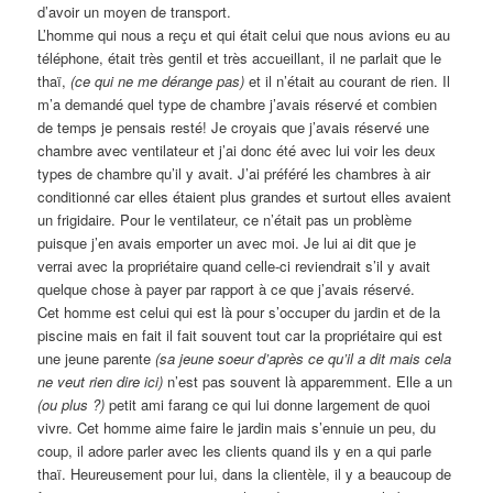
d’avoir un moyen de transport.
L’homme qui nous a reçu et qui était celui que nous avions eu au
téléphone, était très gentil et très accueillant, il ne parlait que le
thaï,
(ce qui ne me dérange pas)
et il n’était au courant de rien. Il
m’a demandé quel type de chambre j’avais réservé et combien
de temps je pensais resté! Je croyais que j’avais réservé une
chambre avec ventilateur et j’ai donc été avec lui voir les deux
types de chambre qu’il y avait. J’ai préféré les chambres à air
conditionné car elles étaient plus grandes et surtout elles avaient
un frigidaire. Pour le ventilateur, ce n’était pas un problème
puisque j’en avais emporter un avec moi. Je lui ai dit que je
verrai avec la propriétaire quand celle-ci reviendrait s’il y avait
quelque chose à payer par rapport à ce que j’avais réservé.
Cet homme est celui qui est là pour s’occuper du jardin et de la
piscine mais en fait il fait souvent tout car la propriétaire qui est
une jeune parente
(sa jeune soeur d’après ce qu’il a dit mais cela
ne veut rien dire ici)
n’est pas souvent là apparemment. Elle a un
(ou plus ?)
petit ami farang ce qui lui donne largement de quoi
vivre. Cet homme aime faire le jardin mais s’ennuie un peu, du
coup, il adore parler avec les clients quand ils y en a qui parle
thaï. Heureusement pour lui, dans la clientèle, il y a beaucoup de