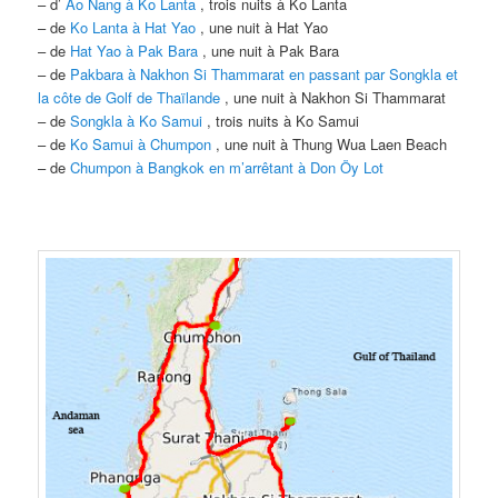
– d’
Ao Nang à Ko Lanta
, trois nuits à Ko Lanta
– de
Ko Lanta à Hat Yao
, une nuit à Hat Yao
– de
Hat Yao à Pak Bara
, une nuit à Pak Bara
– de
Pakbara à Nakhon Si Thammarat en passant par Songkla et
la côte de Golf de Thaïlande
, une nuit à Nakhon Si Thammarat
– de
Songkla à Ko Samui
, trois nuits à Ko Samui
– de
Ko Samui à Chumpon
, une nuit à Thung Wua Laen Beach
– de
Chumpon à Bangkok en m’arrêtant à Don Öy Lot