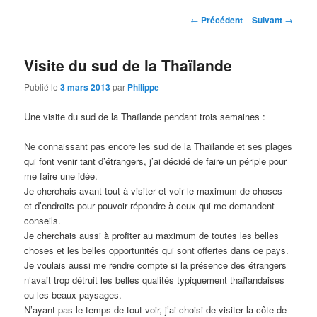
contenu
contenu
Navigation
←
Précédent
Suivant
→
des
principal
secondaire
articles
Visite du sud de la Thaïlande
Publié le
3 mars 2013
par
Philippe
Une visite du sud de la Thaïlande pendant trois semaines :
Ne connaissant pas encore les sud de la Thaïlande et ses plages
qui font venir tant d’étrangers, j’ai décidé de faire un périple pour
me faire une idée.
Je cherchais avant tout à visiter et voir le maximum de choses
et d’endroits pour pouvoir répondre à ceux qui me demandent
conseils.
Je cherchais aussi à profiter au maximum de toutes les belles
choses et les belles opportunités qui sont offertes dans ce pays.
Je voulais aussi me rendre compte si la présence des étrangers
n’avait trop détruit les belles qualités typiquement thaïlandaises
ou les beaux paysages.
N’ayant pas le temps de tout voir, j’ai choisi de visiter la côte de