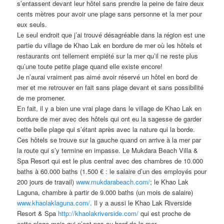
s’entassent devant leur hôtel sans prendre la peine de faire deux
cents mètres pour avoir une plage sans personne et la mer pour
eux seuls.
Le seul endroit que j’ai trouvé désagréable dans la région est une
partie du village de Khao Lak en bordure de mer où les hôtels et
restaurants ont tellement empiété sur la mer qu’il ne reste plus
qu’une toute petite plage quand elle existe encore!
Je n’aurai vraiment pas aimé avoir réservé un hôtel en bord de
mer et me retrouver en fait sans plage devant et sans possibilité
de me promener.
En fait, il y a bien une vrai plage dans le village de Khao Lak en
bordure de mer avec des hôtels qui ont eu la sagesse de garder
cette belle plage qui s’étant après avec la nature qui la borde.
Ces hôtels se trouve sur la gauche quand on arrive à la mer par
la route qui s’y termine en impasse. Le Mukdara Beach Villa &
Spa Resort qui est le plus central avec des chambres de 10.000
baths à 60.000 baths (1.500 € : le salaire d’un des employés pour
200 jours de travail)
www.mukdarabeach.com/
; le Khao Lak
Laguna, chambre à partir de 9.000 baths (un mois de salaire)
www.khaolaklaguna.com/
. Il y a aussi le Khao Lak Riverside
Resort & Spa
http://khaolakriverside.com/
qui est proche de
cette plage mais qui n’est pas au bord de la mer.