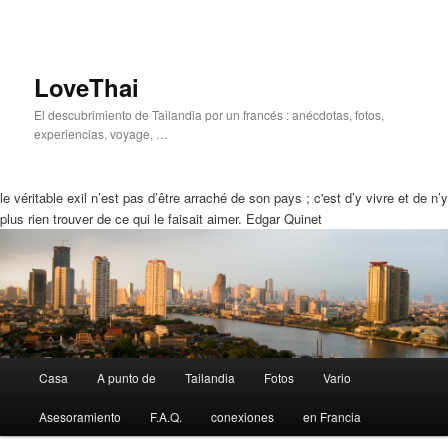
LoveThai
El descubrimiento de Tailandia por un francés : anécdotas, fotos,
experiencias, voyage, …
le véritable exil n’est pas d’être arraché de son pays ; c'est d’y vivre et de n’y
plus rien trouver de ce qui le faisait aimer. Edgar Quinet
Menú
Casa
A punto de
Tailandia
Fotos
Vario
Ir
Saltar
Principal
Asesoramiento
F.A.Q.
conexiones
en Francia
a
a