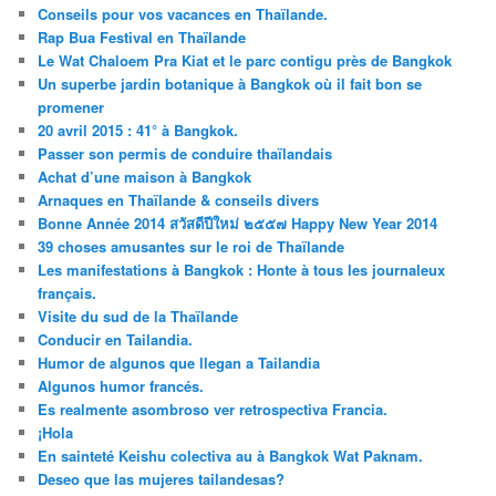
Conseils pour vos vacances en Thaïlande.
Rap Bua Festival en Thaïlande
Le Wat Chaloem Pra Kiat et le parc contigu près de Bangkok
Un superbe jardin botanique à Bangkok où il fait bon se
promener
20 avril 2015 : 41° à Bangkok.
Passer son permis de conduire thaïlandais
Achat d’une maison à Bangkok
Arnaques en Thaïlande & conseils divers
Bonne Année 2014 สวัสดีปีใหม่ ๒๕๕๗ Happy New Year 2014
39 choses amusantes sur le roi de Thaïlande
Les manifestations à Bangkok : Honte à tous les journaleux
français.
Visite du sud de la Thaïlande
Conducir en Tailandia.
Humor de algunos que llegan a Tailandia
Algunos humor francés.
Es realmente asombroso ver retrospectiva Francia.
¡Hola
En sainteté Keishu colectiva au à Bangkok Wat Paknam.
Deseo que las mujeres tailandesas?