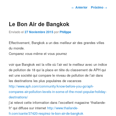
la
contenido
Post
←
Anterior
Próximo
→
navigation
página
secundario
Le Bon Air de Bangkok
principal
Enviado el
27 Noviembre 2015
por
Philippe
Effectivement, Bangkok a un des meilleur air des grandes villes
du monde.
Comparez vous-même et vous pourrez
voir que Bangkok est la ville où l’air est le meilleur avec un indice
de pollution de 18 qui la place en tête du classement de APH qui
est une société qui compare le niveau de pollution de l’air dans
les destinations les plus populaires de vacances
http://www.aph.com/community/know-before-you-go/aph-
compares-air-pollution-levels-in-some-of-the-most-popular-holiday-
destinations/
j’ai relevé cette information dans l’excellent magasine “thailande-
fr” qui diffuse sur internet
http://www.thailande-
fr.com/sante/37420-respirez-le-bon-air-de-bangkok