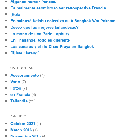
Algunos humor francés.
Es realmente asombroso ver retrospectiva Francia.
¡Hola
En sainteté Keishu colectiva au à Bangkok Wat Paknam.
Deseo que las mujeres tailandesas?
La mono de una Parte Lopbury
En Thailande, todo es diferente
Los canales y el río Chao Praya en Bangkok
Dijiste “farang”
CATEGORÍAS
Asesoramiento
(4)
Vario
(7)
Fotos
(7)
en Francia
(4)
Tailandia
(23)
ARCHIVO
October 2021
(1)
March 2016
(1)
Noviembre 2015
(4)