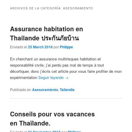
la
contenido
ARCHIVOS DE LA CATEGORÍA:
ASESORAMIENTO
página
secundario
Assurance habitation en
principal
Thailande ประกันภัยบ้าน
Enviado el
25 March 2016
por
Philippe
En cherchant un assurance multirisques habitation et
responsabilité civile, j’ai perdu pas mal de temps à tout
décortiquer, donc j’écris cet article pour vous faire profiter de mon
expérimentation
Seguir leyendo
→
Publicado en
Asesoramiento
,
Tailandia
Conseils pour vos vacances
en Thaïlande.
Enviado el
por