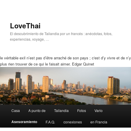
LoveThai
El descubrimiento de Tailandia por un francés : anécdotas, fotos,
experiencias, voyage, …
le véritable exil n’est pas d’être arraché de son pays ; c'est d’y vivre et de n’y
plus rien trouver de ce qui le faisait aimer. Edgar Quinet
Menú
Casa
A punto de
Tailandia
Fotos
Vario
Ir
Saltar
Principal
Asesoramiento
F.A.Q.
conexiones
en Francia
a
a