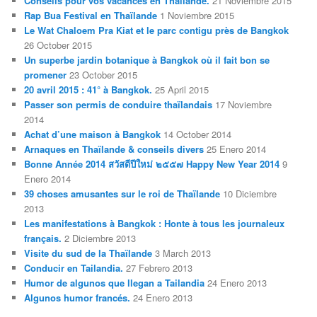
Conseils pour vos vacances en Thaïlande.
21 Noviembre 2015
Rap Bua Festival en Thaïlande
1 Noviembre 2015
Le Wat Chaloem Pra Kiat et le parc contigu près de Bangkok
26 October 2015
Un superbe jardin botanique à Bangkok où il fait bon se
promener
23 October 2015
20 avril 2015 : 41° à Bangkok.
25 April 2015
Passer son permis de conduire thaïlandais
17 Noviembre
2014
Achat d’une maison à Bangkok
14 October 2014
Arnaques en Thaïlande & conseils divers
25 Enero 2014
Bonne Année 2014 สวัสดีปีใหม่ ๒๕๕๗ Happy New Year 2014
9
Enero 2014
39 choses amusantes sur le roi de Thaïlande
10 Diciembre
2013
Les manifestations à Bangkok : Honte à tous les journaleux
français.
2 Diciembre 2013
Visite du sud de la Thaïlande
3 March 2013
Conducir en Tailandia.
27 Febrero 2013
Humor de algunos que llegan a Tailandia
24 Enero 2013
Algunos humor francés.
24 Enero 2013