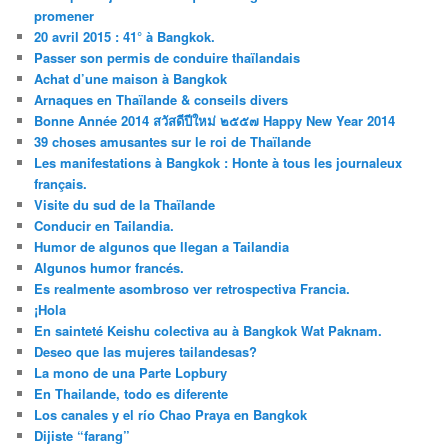
promener
20 avril 2015 : 41° à Bangkok.
Passer son permis de conduire thaïlandais
Achat d’une maison à Bangkok
Arnaques en Thaïlande & conseils divers
Bonne Année 2014 สวัสดีปีใหม่ ๒๕๕๗ Happy New Year 2014
39 choses amusantes sur le roi de Thaïlande
Les manifestations à Bangkok : Honte à tous les journaleux
français.
Visite du sud de la Thaïlande
Conducir en Tailandia.
Humor de algunos que llegan a Tailandia
Algunos humor francés.
Es realmente asombroso ver retrospectiva Francia.
¡Hola
En sainteté Keishu colectiva au à Bangkok Wat Paknam.
Deseo que las mujeres tailandesas?
La mono de una Parte Lopbury
En Thailande, todo es diferente
Los canales y el río Chao Praya en Bangkok
Dijiste “farang”