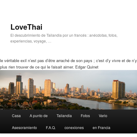
LoveThai
El descubrimiento de Tailandia por un francés : anécdotas, fotos,
experiencias, voyage, …
le véritable exil n’est pas d’être arraché de son pays ; c'est d’y vivre et de n’y
plus rien trouver de ce qui le faisait aimer. Edgar Quinet
Menú
Casa
A punto de
Tailandia
Fotos
Vario
Ir
Saltar
Principal
Asesoramiento
F.A.Q.
conexiones
en Francia
a
a