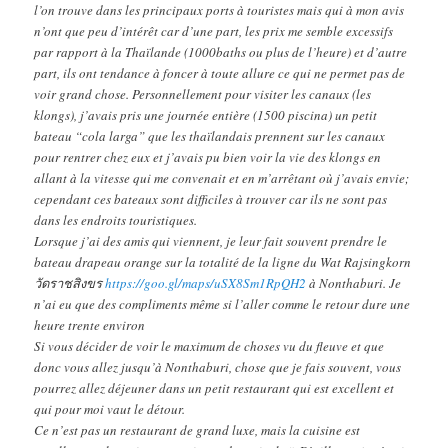
l’on trouve dans les principaux ports à touristes mais qui à mon avis
n’ont que peu d’intérêt car d’une part, les prix me semble excessifs
par rapport à la Thaïlande (1000baths ou plus de l’heure) et d’autre
part, ils ont tendance à foncer à toute allure ce qui ne permet pas de
voir grand chose. Personnellement pour visiter les canaux (les
klongs), j’avais pris une journée entière (1500 piscina) un petit
bateau “cola larga” que les thaïlandais prennent sur les canaux
pour rentrer chez eux et j’avais pu bien voir la vie des klongs en
allant à la vitesse qui me convenait et en m’arrêtant où j’avais envie;
cependant ces bateaux sont difficiles à trouver car ils ne sont pas
dans les endroits touristiques.
Lorsque j’ai des amis qui viennent, je leur fait souvent prendre le
bateau drapeau orange sur la totalité de la ligne du Wat Rajsingkorn
วัดราชสิงขร
https://goo.gl/maps/uSX8Sm1RpQH2
à Nonthaburi. Je
n’ai eu que des compliments même si l’aller comme le retour dure une
heure trente environ
Si vous décider de voir le maximum de choses vu du fleuve et que
donc vous allez jusqu’à Nonthaburi, chose que je fais souvent, vous
pourrez allez déjeuner dans un petit restaurant qui est excellent et
qui pour moi vaut le détour.
Ce n’est pas un restaurant de grand luxe, mais la cuisine est