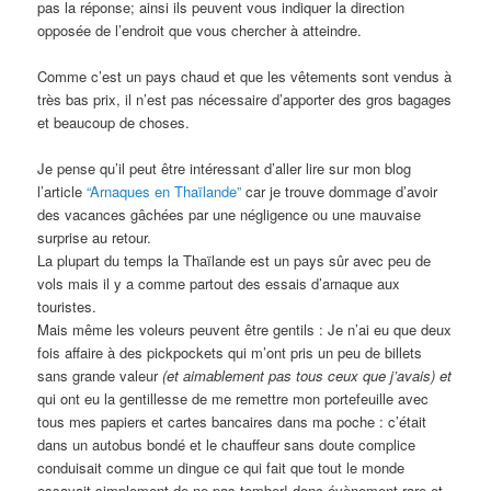
pas la réponse; ainsi ils peuvent vous indiquer la direction
opposée de l’endroit que vous chercher à atteindre.
Comme c’est un pays chaud et que les vêtements sont vendus à
très bas prix, il n’est pas nécessaire d’apporter des gros bagages
et beaucoup de choses.
Je pense qu’il peut être intéressant d’aller lire sur mon blog
l’article
“Arnaques en Thaïlande”
car je trouve dommage d’avoir
des vacances gâchées par une négligence ou une mauvaise
surprise au retour.
La plupart du temps la Thaïlande est un pays sûr avec peu de
vols mais il y a comme partout des essais d’arnaque aux
touristes.
Mais même les voleurs peuvent être gentils : Je n’ai eu que deux
fois affaire à des pickpockets qui m’ont pris un peu de billets
sans grande valeur
(et aimablement pas tous ceux que j’avais) et
qui ont eu la gentillesse de me remettre mon portefeuille avec
tous mes papiers et cartes bancaires dans ma poche : c’était
dans un autobus bondé et le chauffeur sans doute complice
conduisait comme un dingue ce qui fait que tout le monde
essayait simplement de ne pas tomber! donc évènement rare et