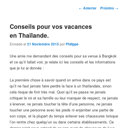
la
contenido
Post
←
Anterior
Próximo
→
navigation
página
secundario
Conseils pour vos vacances
principal
en Thaïlande.
Enviado el
21 Noviembre 2015
por
Philippe
Une amie me demandant des conseils pour sa venue à Bangkok
et ce qu’il fallait voir, je relate ici les conseils et les informations
que je lui ai donnés :
La première chose à savoir quand on arrive dans ce pays est
qu’il ne faut jamais faire perdre la face à un thaïlandais, sinon
cela risque de finir très mal. Quoi qu’il se passe ne jamais
critiquer le roi et sa famille ou leur manquer de respect, ne jamais
s’énerver, ne jamais toucher la tête d’une personne, ne jamais
toucher une personne avec les pieds ni enjamber une partie de
son corps, et la plupart du temps enlever ses chaussures lorsque
l’on rentre chez quelqu’un ou dans certains établissements. Ce
dernier point sous entend de ne pas avoir de chaussure de luxe