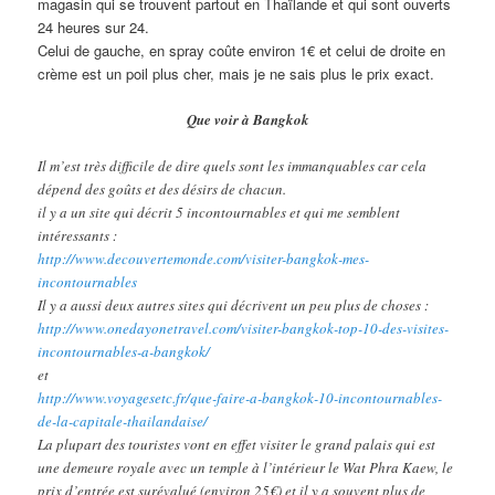
magasin qui se trouvent partout en Thaïlande et qui sont ouverts
24 heures sur 24.
Celui de gauche, en spray coûte environ 1€ et celui de droite en
crème est un poil plus cher, mais je ne sais plus le prix exact.
Que voir à Bangkok
Il m’est très difficile de dire quels sont les immanquables car cela
dépend des goûts et des désirs de chacun.
il y a un site qui décrit 5 incontournables et qui me semblent
intéressants :
http://www.decouvertemonde.com/visiter-bangkok-mes-
incontournables
Il y a aussi deux autres sites qui décrivent un peu plus de choses :
http://www.onedayonetravel.com/visiter-bangkok-top-10-des-visites-
incontournables-a-bangkok/
et
http://www.voyagesetc.fr/que-faire-a-bangkok-10-incontournables-
de-la-capitale-thailandaise/
La plupart des touristes vont en effet visiter le grand palais qui est
une demeure royale avec un temple à l’intérieur le Wat Phra Kaew, le
prix d’entrée est surévalué (environ 25€) et il y a souvent plus de