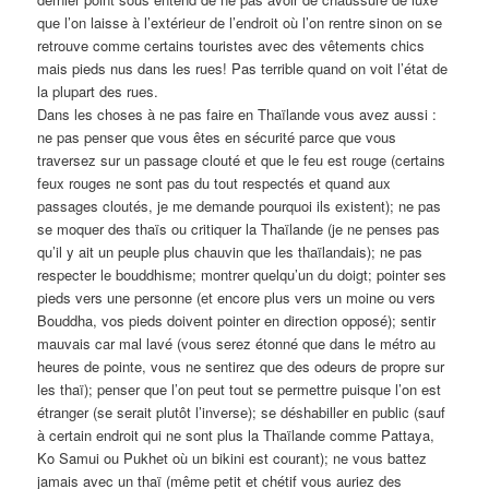
que l’on laisse à l’extérieur de l’endroit où l’on rentre sinon on se
retrouve comme certains touristes avec des vêtements chics
mais pieds nus dans les rues! Pas terrible quand on voit l’état de
la plupart des rues.
Dans les choses à ne pas faire en Thaïlande vous avez aussi :
ne pas penser que vous êtes en sécurité parce que vous
traversez sur un passage clouté et que le feu est rouge (certains
feux rouges ne sont pas du tout respectés et quand aux
passages cloutés, je me demande pourquoi ils existent); ne pas
se moquer des thaïs ou critiquer la Thaïlande (je ne penses pas
qu’il y ait un peuple plus chauvin que les thaïlandais); ne pas
respecter le bouddhisme; montrer quelqu’un du doigt; pointer ses
pieds vers une personne (et encore plus vers un moine ou vers
Bouddha, vos pieds doivent pointer en direction opposé); sentir
mauvais car mal lavé (vous serez étonné que dans le métro au
heures de pointe, vous ne sentirez que des odeurs de propre sur
les thaï); penser que l’on peut tout se permettre puisque l’on est
étranger (se serait plutôt l’inverse); se déshabiller en public (sauf
à certain endroit qui ne sont plus la Thaïlande comme Pattaya,
Ko Samui ou Pukhet où un bikini est courant); ne vous battez
jamais avec un thaï (même petit et chétif vous auriez des