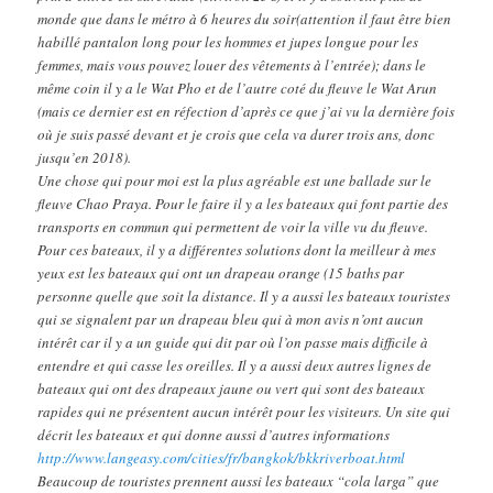
monde que dans le métro à 6 heures du soir(attention il faut être bien
habillé pantalon long pour les hommes et jupes longue pour les
femmes, mais vous pouvez louer des vêtements à l’entrée); dans le
même coin il y a le Wat Pho et de l’autre coté du fleuve le Wat Arun
(mais ce dernier est en réfection d’après ce que j’ai vu la dernière fois
où je suis passé devant et je crois que cela va durer trois ans, donc
jusqu’en 2018).
Une chose qui pour moi est la plus agréable est une ballade sur le
fleuve Chao Praya. Pour le faire il y a les bateaux qui font partie des
transports en commun qui permettent de voir la ville vu du fleuve.
Pour ces bateaux, il y a différentes solutions dont la meilleur à mes
yeux est les bateaux qui ont un drapeau orange (15 baths par
personne quelle que soit la distance. Il y a aussi les bateaux touristes
qui se signalent par un drapeau bleu qui à mon avis n’ont aucun
intérêt car il y a un guide qui dit par où l’on passe mais difficile à
entendre et qui casse les oreilles. Il y a aussi deux autres lignes de
bateaux qui ont des drapeaux jaune ou vert qui sont des bateaux
rapides qui ne présentent aucun intérêt pour les visiteurs. Un site qui
décrit les bateaux et qui donne aussi d’autres informations
http://www.langeasy.com/cities/fr/bangkok/bkkriverboat.html
Beaucoup de touristes prennent aussi les bateaux “cola larga” que