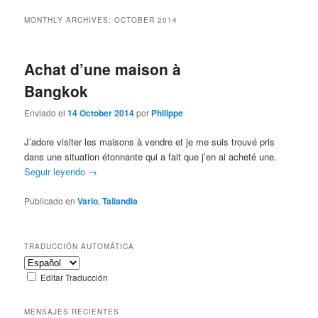
la
contenido
MONTHLY ARCHIVES:
OCTOBER 2014
página
secundario
Achat d’une maison à
principal
Bangkok
Enviado el
14 October 2014
por
Philippe
J’adore visiter les maisons à vendre et je me suis trouvé pris
dans une situation étonnante qui a fait que j’en ai acheté une.
Seguir leyendo
→
Publicado en
Vario
,
Tailandia
TRADUCCIÓN AUTOMÁTICA
Editar Traducción
MENSAJES RECIENTES