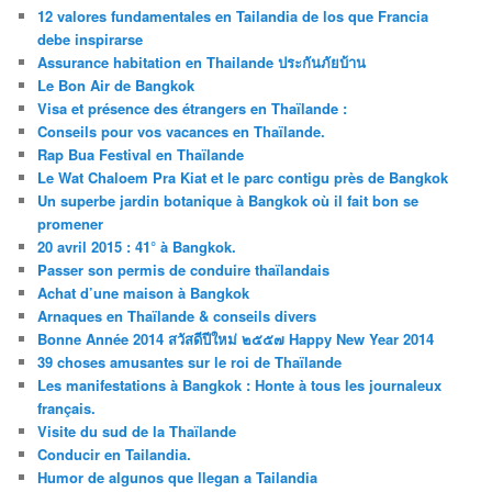
12 valores fundamentales en Tailandia de los que Francia
debe inspirarse
Assurance habitation en Thailande ประกันภัยบ้าน
Le Bon Air de Bangkok
Visa et présence des étrangers en Thaïlande :
Conseils pour vos vacances en Thaïlande.
Rap Bua Festival en Thaïlande
Le Wat Chaloem Pra Kiat et le parc contigu près de Bangkok
Un superbe jardin botanique à Bangkok où il fait bon se
promener
20 avril 2015 : 41° à Bangkok.
Passer son permis de conduire thaïlandais
Achat d’une maison à Bangkok
Arnaques en Thaïlande & conseils divers
Bonne Année 2014 สวัสดีปีใหม่ ๒๕๕๗ Happy New Year 2014
39 choses amusantes sur le roi de Thaïlande
Les manifestations à Bangkok : Honte à tous les journaleux
français.
Visite du sud de la Thaïlande
Conducir en Tailandia.
Humor de algunos que llegan a Tailandia