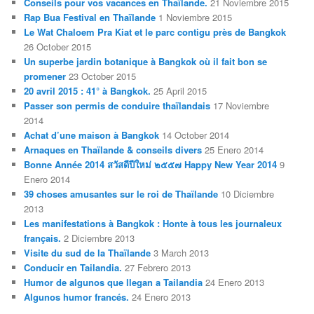
Conseils pour vos vacances en Thaïlande.
21 Noviembre 2015
Rap Bua Festival en Thaïlande
1 Noviembre 2015
Le Wat Chaloem Pra Kiat et le parc contigu près de Bangkok
26 October 2015
Un superbe jardin botanique à Bangkok où il fait bon se
promener
23 October 2015
20 avril 2015 : 41° à Bangkok.
25 April 2015
Passer son permis de conduire thaïlandais
17 Noviembre
2014
Achat d’une maison à Bangkok
14 October 2014
Arnaques en Thaïlande & conseils divers
25 Enero 2014
Bonne Année 2014 สวัสดีปีใหม่ ๒๕๕๗ Happy New Year 2014
9
Enero 2014
39 choses amusantes sur le roi de Thaïlande
10 Diciembre
2013
Les manifestations à Bangkok : Honte à tous les journaleux
français.
2 Diciembre 2013
Visite du sud de la Thaïlande
3 March 2013
Conducir en Tailandia.
27 Febrero 2013
Humor de algunos que llegan a Tailandia
24 Enero 2013
Algunos humor francés.
24 Enero 2013