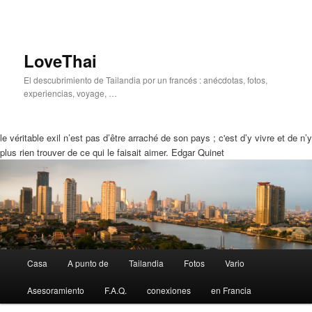
LoveThai
El descubrimiento de Tailandia por un francés : anécdotas, fotos,
experiencias, voyage, …
le véritable exil n’est pas d’être arraché de son pays ; c'est d’y vivre et de n’y
plus rien trouver de ce qui le faisait aimer. Edgar Quinet
Menú
Casa
A punto de
Tailandia
Fotos
Vario
Ir
Saltar
Principal
Asesoramiento
F.A.Q.
conexiones
en Francia
a
a