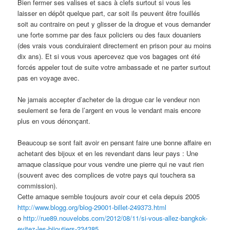
Bien fermer ses valises et sacs à clefs surtout si vous les
laisser en dépôt quelque part, car soit ils peuvent être fouillés
soit au contraire on peut y glisser de la drogue et vous demander
une forte somme par des faux policiers ou des faux douaniers
(des vrais vous conduiraient directement en prison pour au moins
dix ans). Et si vous vous apercevez que vos bagages ont été
forcés appeler tout de suite votre ambassade et ne parter surtout
pas en voyage avec.
Ne jamais accepter d’acheter de la drogue car le vendeur non
seulement se fera de l’argent en vous le vendant mais encore
plus en vous dénonçant.
Beaucoup se sont fait avoir en pensant faire une bonne affaire en
achetant des bijoux et en les revendant dans leur pays : Une
arnaque classique pour vous vendre une pierre qui ne vaut rien
(souvent avec des complices de votre pays qui touchera sa
commission).
Cette arnaque semble toujours avoir cour et cela depuis 2005
http://www.blogg.org/blog-29001-billet-249373.html
o
http://rue89.nouvelobs.com/2012/08/11/si-vous-allez-bangkok-
evitez-les-bijoutiers-234385