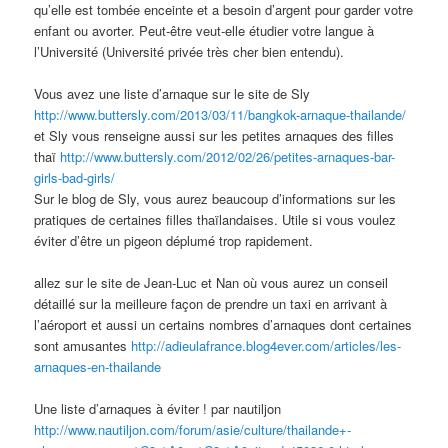
qu’elle est tombée enceinte et a besoin d’argent pour garder votre
enfant ou avorter. Peut-être veut-elle étudier votre langue à
l’Université (Université privée très cher bien entendu).
Vous avez une liste d’arnaque sur le site de Sly
http://www.buttersly.com/2013/03/11/bangkok-arnaque-thailande/
et Sly vous renseigne aussi sur les petites arnaques des filles
thaï
http://www.buttersly.com/2012/02/26/petites-arnaques-bar-
girls-bad-girls/
Sur le blog de Sly, vous aurez beaucoup d’informations sur les
pratiques de certaines filles thaïlandaises. Utile si vous voulez
éviter d’être un pigeon déplumé trop rapidement.
allez sur le site de Jean-Luc et Nan où vous aurez un conseil
détaillé sur la meilleure façon de prendre un taxi en arrivant à
l’aéroport et aussi un certains nombres d’arnaques dont certaines
sont amusantes
http://adieulafrance.blog4ever.com/articles/les-
arnaques-en-thailande
Une liste d’arnaques à éviter ! par nautiljon
http://www.nautiljon.com/forum/asie/culture/thailande+-