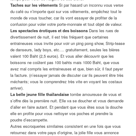
Taches sur les vêtements
Si par hasard un inconnu vous verse
du café ou n’importe quoi sur vos vêtements, empêchez tout le
monde de vous toucher, car ils vont essayer de profiter de la
confusion pour voler votre porte-monnaie et tout objet de valeur.
Les spectacles érotiques et des boissons
Dans les rues de
divertissement de nuit, il est très fréquent que certaines
entraineuses vous invite pour voir un ping pong show, Strip-tease
de danseurs, lady boys, etc…. gratuitement, seules les bières
valent 100 Baht (2,5 euros). Et vous aller découvrir que les
boissons ne coûtent pas 100 bahts mais 1000 Baht, que vous
avez mal compris les entraineuses et que, bien sûr, il faut payer
la facture. (n’essayer jamais de discuter car ils peuvent être très
méchants; vous le comprendrez très vite en voyant les costaux
arriver).
La belle jeune fille thaïlandaise
tombe amoureuse de vous et
s’offre dès la première nuit. Elle va se doucher et vous demande
d’aller en faire autant. Et pendant que vous êtes sous la douche
elle en profite pour vous nettoyer vos poches et prendre la
poudre d’escampette.
Autres escroqueries similaires consistent en une fois que vous
retournez dans votre pays d’origine, la jolie fille vous annonce