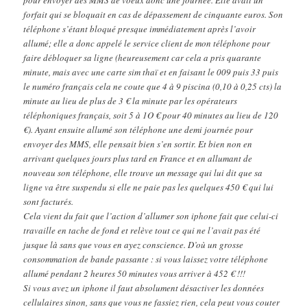
forfait qui se bloquait en cas de dépassement de cinquante euros. Son
téléphone s’étant bloqué presque immédiatement après l’avoir
allumé; elle a donc appelé le service client de mon téléphone pour
faire débloquer sa ligne (heureusement car cela a pris quarante
minute, mais avec une carte sim thaï et en faisant le 009 puis 33 puis
le numéro français cela ne coute que 4 à 9 piscina (0,10 à 0,25 cts) la
minute au lieu de plus de 3 € la minute par les opérateurs
téléphoniques français, soit 5 à 1O € pour 40 minutes au lieu de 120
€). Ayant ensuite allumé son téléphone une demi journée pour
envoyer des MMS, elle pensait bien s’en sortir. Et bien non en
arrivant quelques jours plus tard en France et en allumant de
nouveau son téléphone, elle trouve un message qui lui dit que sa
ligne va être suspendu si elle ne paie pas les quelques 450 € qui lui
sont facturés.
Cela vient du fait que l’action d’allumer son iphone fait que celui-ci
travaille en tache de fond et relève tout ce qui ne l’avait pas été
jusque là sans que vous en ayez conscience. D’où un grosse
consommation de bande passante : si vous laissez votre téléphone
allumé pendant 2 heures 50 minutes vous arriver à 452 € !!!
Si vous avez un iphone il faut absolument désactiver les données
cellulaires sinon, sans que vous ne fassiez rien, cela peut vous couter