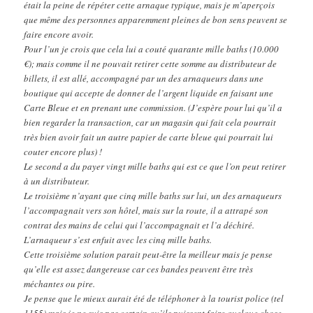
était la peine de répéter cette arnaque typique, mais je m’aperçois
que même des personnes apparemment pleines de bon sens peuvent se
faire encore avoir.
Pour l’un je crois que cela lui a couté quarante mille baths (10.000
€); mais comme il ne pouvait retirer cette somme au distributeur de
billets, il est allé, accompagné par un des arnaqueurs dans une
boutique qui accepte de donner de l’argent liquide en faisant une
Carte Bleue et en prenant une commission. (J’espère pour lui qu’il a
bien regarder la transaction, car un magasin qui fait cela pourrait
très bien avoir fait un autre papier de carte bleue qui pourrait lui
couter encore plus) !
Le second a du payer vingt mille baths qui est ce que l’on peut retirer
à un distributeur.
Le troisième n’ayant que cinq mille baths sur lui, un des arnaqueurs
l’accompagnait vers son hôtel, mais sur la route, il a attrapé son
contrat des mains de celui qui l’accompagnait et l’a déchiré.
L’arnaqueur s’est enfuit avec les cinq mille baths.
Cette troisième solution parait peut-être la meilleur mais je pense
qu’elle est assez dangereuse car ces bandes peuvent être très
méchantes ou pire.
Je pense que le mieux aurait été de téléphoner à la tourist police (tel
1155) mais je ne suis pas certain qu’ils puissent faire quelque chose.