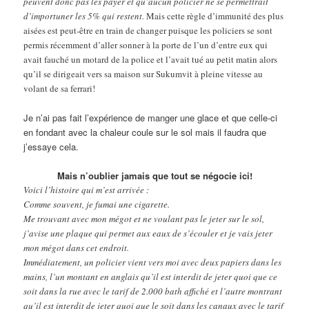
peuvent donc pas les payer et qu’aucun policier ne se permettrait
d’importuner les 5% qui restent.
Mais cette règle d’immunité des plus
aisées est peut-être en train de changer puisque les policiers se sont
permis récemment d’aller sonner à la porte de l’un d’entre eux qui
avait fauché un motard de la police et l’avait tué au petit matin alors
qu’il se dirigeait vers sa maison sur Sukumvit à pleine vitesse au
volant de sa ferrari!
Je n’ai pas fait l’expérience de manger une glace et que celle-ci
en fondant avec la chaleur coule sur le sol mais il faudra que
j’essaye cela.
Mais n’oublier jamais que tout se négocie ici!
Voici l’histoire qui m’est arrivée :
Comme souvent, je fumai une cigarette.
Me trouvant avec mon mégot et ne voulant pas le jeter sur le sol,
j’avise une plaque qui permet aux eaux de s’écouler et je vais jeter
mon mégot dans cet endroit.
Immédiatement, un policier vient vers moi avec deux papiers dans les
mains, l’un montant en anglais qu’il est interdit de jeter quoi que ce
soit dans la rue avec le tarif de 2.000 bath affiché et l’autre montrant
qu’il est interdit de jeter quoi que le soit dans les canaux avec le tarif