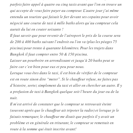
parfois faire appel à quatre ou cinq taxis avant que l’on en trouve un
qui accepte de vous faire payer au compteur. L’autre jour j’ai même
entendu un touriste qui faisait le fier devant ses copains pour avoir
négocié une course de taxi à mille baths alors qu’au compteur cela
aurait du lui en couter soixante !
Il faut savoir que pour revenir de l’aéroport le prix de la course sera
de 200 à 400 baths suivant l’endroit ou l’on va (plus les péages 75
piscina) pour trente à quarante kilomètres. Pour les trajets dans
Bangkok il faut compter entre 50 & 150 piscina.
Laisser un pourboire en arrondissant et jusqu’à 20 baths peut se
faire car c’est bien pour eux et peu pour nous.
Lorsque vous êtes dans le taxi, il est bien de vérifier de le compteur
est en route sinon dire “meter”. Si le chauffeur refuse, ne faites pas
d’histoire, sortez simplement du taxi et aller en chercher un autre. Il y
a profusion de taxi à Bangkok quelque soit l’heure du jour ou de la
nuit.
Il m’est arrivé de constater que le compteur se retrouvait éteint
(souvent après que le chauffeur ait tripoter la radio) et lorsque je le
faisais remarquer, le chauffeur me disait que parfois il y avait un
problème et en générale en triturant, le compteur se remettait en
route à la somme qui était inscrite avant!