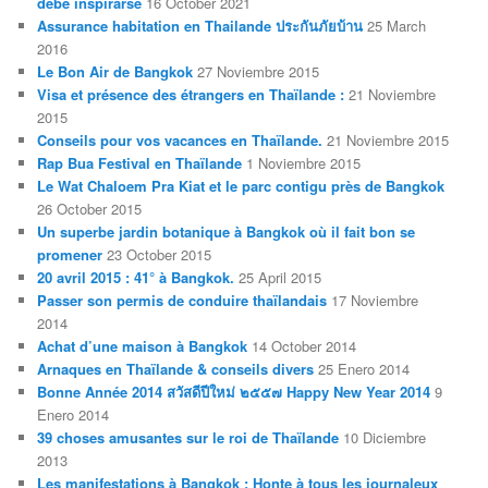
debe inspirarse
16 October 2021
Assurance habitation en Thailande ประกันภัยบ้าน
25 March
2016
Le Bon Air de Bangkok
27 Noviembre 2015
Visa et présence des étrangers en Thaïlande :
21 Noviembre
2015
Conseils pour vos vacances en Thaïlande.
21 Noviembre 2015
Rap Bua Festival en Thaïlande
1 Noviembre 2015
Le Wat Chaloem Pra Kiat et le parc contigu près de Bangkok
26 October 2015
Un superbe jardin botanique à Bangkok où il fait bon se
promener
23 October 2015
20 avril 2015 : 41° à Bangkok.
25 April 2015
Passer son permis de conduire thaïlandais
17 Noviembre
2014
Achat d’une maison à Bangkok
14 October 2014
Arnaques en Thaïlande & conseils divers
25 Enero 2014
Bonne Année 2014 สวัสดีปีใหม่ ๒๕๕๗ Happy New Year 2014
9
Enero 2014
39 choses amusantes sur le roi de Thaïlande
10 Diciembre
2013
Les manifestations à Bangkok : Honte à tous les journaleux