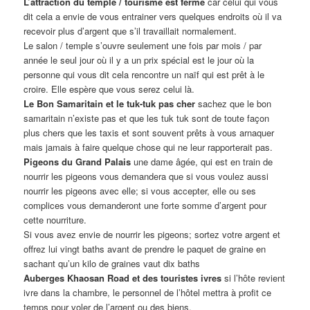
L’attraction du temple / tourisme est fermé
car celui qui vous
dit cela a envie de vous entrainer vers quelques endroits où il va
recevoir plus d’argent que s’il travaillait normalement.
Le salon / temple s’ouvre seulement une fois par mois / par
année le seul jour où il y a un prix spécial est le jour où la
personne qui vous dit cela rencontre un naïf qui est prêt à le
croire. Elle espère que vous serez celui là.
Le Bon Samaritain et le tuk-tuk pas cher
sachez que le bon
samaritain n’existe pas et que les tuk tuk sont de toute façon
plus chers que les taxis et sont souvent prêts à vous arnaquer
mais jamais à faire quelque chose qui ne leur rapporterait pas.
Pigeons du Grand Palais
une dame âgée, qui est en train de
nourrir les pigeons vous demandera que si vous voulez aussi
nourrir les pigeons avec elle; si vous accepter, elle ou ses
complices vous demanderont une forte somme d’argent pour
cette nourriture.
Si vous avez envie de nourrir les pigeons; sortez votre argent et
offrez lui vingt baths avant de prendre le paquet de graine en
sachant qu’un kilo de graines vaut dix baths
Auberges Khaosan Road et des touristes ivres
si l’hôte revient
ivre dans la chambre, le personnel de l’hôtel mettra à profit ce
temps pour voler de l’argent ou des biens.