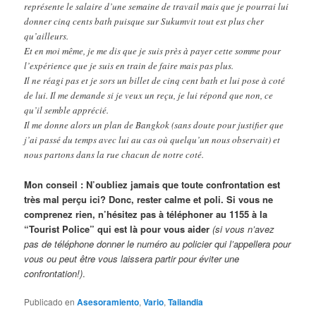
représente le salaire d’une semaine de travail mais que je pourrai lui
donner cinq cents bath puisque sur Sukumvit tout est plus cher
qu’ailleurs.
Et en moi même, je me dis que je suis près à payer cette somme pour
l’expérience que je suis en train de faire mais pas plus.
Il ne réagi pas et je sors un billet de cinq cent bath et lui pose à coté
de lui. Il me demande si je veux un reçu, je lui répond que non, ce
qu’il semble apprécié.
Il me donne alors un plan de Bangkok (sans doute pour justifier que
j’ai passé du temps avec lui au cas où quelqu’un nous observait) et
nous partons dans la rue chacun de notre coté.
Mon conseil : N’oubliez jamais que toute confrontation est
très mal perçu ici? Donc, rester calme et poli. Si vous ne
comprenez rien, n’hésitez pas à téléphoner au 1155 à la
“Tourist Police” qui est là pour vous aider
(si vous n’avez
pas de téléphone donner le numéro au policier qui l’appellera pour
vous ou peut être vous laissera partir pour éviter une
confrontation!)
.
Publicado en
Asesoramiento
,
Vario
,
Tailandia