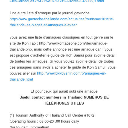
+les+arnaques+%C3%A0+%C3%A9viter+!-45036,0.html
Une autre liste d’arnaque par le journal gavroche
http://www.gavroche-thailande.com/actualites/tourisme/101515-
thailande-les-pieges-et-arnaques-a-eviter
vous avez une liste d’arnaques classiques en tout genre sur le
site de Koh Tao : http://www.kohtaozone.com/dec/arnaque-
thailande.php, mais cette annonce est une arnaque car il vous
est proposé d’acheter le guide de Koh Samui pour avoir le détail
de toutes les arnaques. Si vous voulez avoir le détail de toutes
ces arnaques sans avoir à acheter le guide de Koh Samui, vous
pouvez aller sur
http://www.bkkbyshin.com/p/arnaques-en-
thailande.html
Et pour ceux qui aurait subi une arnaque
Useful contact numbers in Thailand NUMÉROS DE
TÉLÉPHONES UTILES
(1) Tourism Authority of Thailand Call Center #1672
Operating hours : 08,00-20 .00 hours daily
(for tourism information)