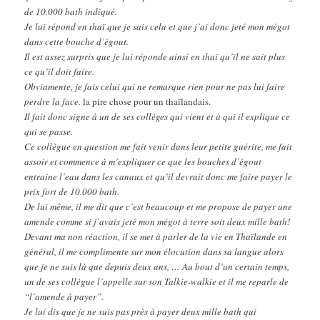
de 10.000 bath indiqué.
Je lui répond en thaï que je sais cela et que j’ai donc jeté mon mégot
dans cette bouche d’égout.
Il est assez surpris que je lui réponde ainsi en thaï qu’il ne sait plus
ce qu’il doit faire.
Obviamente, je fais celui qui ne remarque rien pour ne pas lui faire
perdre la face.
la pire chose pour un thaïlandais.
Il fait donc signe à un de ses collèges qui vient et à qui il explique ce
qui se passe.
Ce collègue en question me fait venir dans leur petite guérite, me fait
assoir et commence à m’expliquer ce que les bouches d’égout
entraine l’eau dans les canaux et qu’il devrait donc me faire payer le
prix fort de 10.000 bath.
De lui même, il me dit que c’est beaucoup et me propose de payer une
amende comme si j’avais jeté mon mégot à terre soit deux mille bath!
Devant ma non réaction, il se met à parler de la vie en Thaïlande en
général, il me complimente sur mon élocution dans sa langue alors
que je ne suis là que depuis deux ans, … Au bout d’un certain temps,
un de ses collègue l’appelle sur son Talkie-walkie et il me reparle de
“l’amende à payer”.
Je lui dis que je ne suis pas près à payer deux mille bath qui