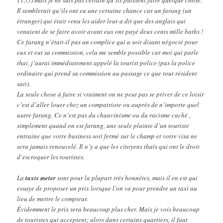
Il semblerait qu’ils ont eu une certaine chance car un farang (un
étranger) qui était venu les aider leur a dit que des anglais qui
venaient de se faire avoir avant eux ont payé deux cents mille baths !
Ce farang n’était-il pas un complice qui a soit disant négocié pour
eux et eut sa commission, cela me semble possible car moi qui parle
thai, j’aurai immédiatement appelé la tourist police (pas la police
ordinaire qui prend sa commission au passage ce que tout résident
sait).
La seule chose à faire si vraiment on ne peut pas se priver de ce loisir
c’est d’aller louer chez un compatriote ou auprès de n’importe quel
autre farang. Ce n’est pas du chauvinisme ou du racisme caché ,
simplement quand on est farang, une seule plainte d’un touriste
entraine que votre business soit fermé sur le champ et votre visa ne
sera jamais renouvelé. Il n’y a que les citoyens thaïs qui ont le droit
d’escroquer les touristes.
La
taxis meter
sont pour la plupart très honnêtes, mais il en est qui
essaye de proposer un prix lorsque l’on va pour prendre un taxi au
lieu de mettre le compteur.
Évidemment le prix sera beaucoup plus cher. Mais je vois beaucoup
de touristes qui acceptent; alors dans certains quartiers, il faut