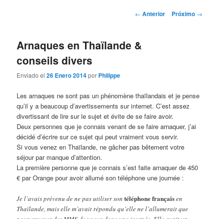
la
contenido
Post
←
Anterior
Próximo
→
navigation
página
secundario
Arnaques en Thaïlande &
principal
conseils divers
Enviado el
26 Enero 2014
por
Philippe
Les arnaques ne sont pas un phénomène thaïlandais et je pense
qu’il y a beaucoup d’avertissements sur internet. C’est assez
divertissant de lire sur le sujet et évite de se faire avoir.
Deux personnes que je connais venant de se faire arnaquer, j’ai
décidé d’écrire sur ce sujet qui peut vraiment vous servir.
Si vous venez en Thaïlande, ne gâcher pas bêtement votre
séjour par manque d’attention.
La première personne que je connais s’est faite arnaquer de 450
€ par Orange pour avoir allumé son téléphone une journée :
téléphone français
Je l’avais prévenu de ne pas utiliser son
en
Thaïlande, mais elle m’avait répondu qu’elle ne l’allumerait que
pour envoyer des MMS de voeux donc une journée. Elle avait un