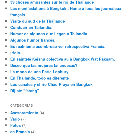
39 choses amusantes sur le roi de Thaïlande
Les manifestations à Bangkok : Honte à tous les journaleux
français.
Visite du sud de la Thaïlande
Conducir en Tailandia.
Humor de algunos que llegan a Tailandia
Algunos humor francés.
Es realmente asombroso ver retrospectiva Francia.
¡Hola
En sainteté Keishu colectiva au à Bangkok Wat Paknam.
Deseo que las mujeres tailandesas?
La mono de una Parte Lopbury
En Thailande, todo es diferente
Los canales y el río Chao Praya en Bangkok
Dijiste “farang”
CATEGORÍAS
Asesoramiento
(4)
Vario
(7)
Fotos
(7)
en Francia
(4)