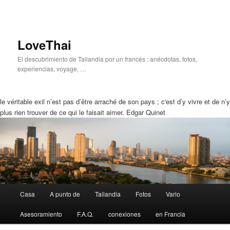
LoveThai
El descubrimiento de Tailandia por un francés : anécdotas, fotos,
experiencias, voyage, …
le véritable exil n’est pas d’être arraché de son pays ; c'est d’y vivre et de n’y
plus rien trouver de ce qui le faisait aimer. Edgar Quinet
Menú
Casa
A punto de
Tailandia
Fotos
Vario
Ir
Saltar
Principal
Asesoramiento
F.A.Q.
conexiones
en Francia
a
a