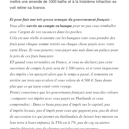
mettre une amende de 1000 baths et à la troisième infraction se
voit retirer sa licence.
Et pour finir une très grosse arnaque du gouvernement français
:
ouvrir un compte en banque
Vous aller
pour ne pas vous trimballer
avec l’argent de vos vacances dans les poches.
Cela est une réelle économie car les banques vont vous prendre des
frais pour chaque somme retirée ou chaque chose payée avec votre
carte bleue. Et vous pourrez vous payer une nuit dans un palace pour
le prix de ces frais bancaire.
ET quand vous reviendrez en France, si vous ne déclarez pas cette
ouverture de compte le prix sera de 1.500 euros; et si votre inspecteur
des impôts s’en aperçoit alors que le temps a passé, il remontra en
arrière sur trois ans et alors il vous volera de 4.500 €. Sans doute
plus que ce qu’aura couté votre voyage.
Prenez conscience que les gouvernants français sont tous des voleurs
: comparer vos impôts avec ceux payés en Thaïlande et vous
comprendrez : Dans ce beau pays pas d’impôt sur le capital, pas
d’impôts locaux, pas d’impôt pour ceux qui gagnent peu, pas de droit
de succession (ce qui permet au thaïlandais de laisser leur maison ou
leur terre à leurs enfants), la TVA est à 7%, pas de csg ou autres
impôts déguisés, pas de charges sociales sur vos revenus;