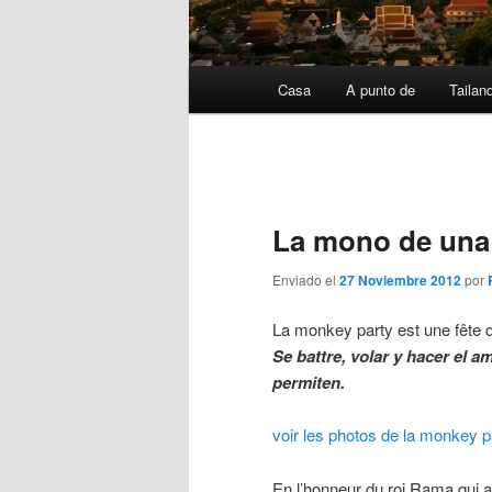
Menú
Casa
A punto de
Tailan
Ir
Saltar
Principal
a
a
la
contenido
La mono de una
página
secundario
Enviado el
27 Noviembre 2012
por
principal
La monkey party est une fête q
Se battre, volar y hacer el 
permiten.
voir les photos de la monkey p
En l’honneur du roi Rama qui 