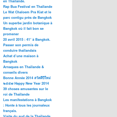
en Thaïlande.
Rap Bua Festival en Thaïlande
Le Wat Chaloem Pra Kiat et le
parc contigu près de Bangkok
Un superbe jardin botanique à
Bangkok où il fait bon se
promener
20 avril 2015 : 41° à Bangkok.
Passer son permis de
conduire thaïlandais
Achat d’une maison à
Bangkok
Arnaques en Thaïlande &
conseils divers
Bonne Année 2014 สวัสดีปีใหม่
๒๕๕๗ Happy New Year 2014
39 choses amusantes sur le
roi de Thaïlande
Les manifestations à Bangkok
: Honte à tous les journaleux
français.
Visite du sud de la Thaïlande