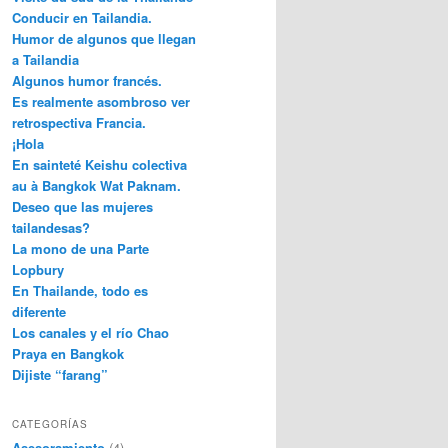
Conducir en Tailandia.
Humor de algunos que llegan
a Tailandia
Algunos humor francés.
Es realmente asombroso ver
retrospectiva Francia.
¡Hola
En sainteté Keishu colectiva
au à Bangkok Wat Paknam.
Deseo que las mujeres
tailandesas?
La mono de una Parte
Lopbury
En Thailande, todo es
diferente
Los canales y el río Chao
Praya en Bangkok
Dijiste “farang”
CATEGORÍAS
Asesoramiento
(4)