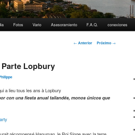
dia
Fotos
Vario
Asesoramiento
F.A.Q.
conexiones
Post
←
Anterior
Próximo
→
navigation
 Parte Lopbury
Philippe
ui a lieu tous les ans à Lopbury
amor con una fiesta anual tailandés, monos únicos que
arty
aurait récompensé Hanuman, le Roi Singe avec la terre