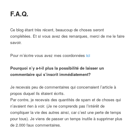
la
contenido
F.A.Q.
página
secundario
Ce blog étant très récent, beaucoup de choses seront
principal
complétées. Et si vous avez des remarques, merci de me le faire
savoir.
Pour m’écrire vous avez mes coordonnées
ici
Pourquoi n’y a-t-il plus la possibilité de laisser un
commentaire qui s’inscrit immédiatement?
Je recevais peu de commentaires qui concernaient l’article à
propos duquel ils étaient écrits.
Par contre, je recevais des quantités de spam et de choses qui
n’avaient rien à voir. (Je ne comprends pas l’intérêt de
compliquer la vie des autres ainsi, car c’est une perte de temps
pour tous). Je viens de passer un temps inutile à supprimer plus
de 2.000 faux commentaires.