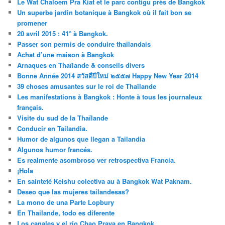
Le Wat Chaloem Pra Kiat et le parc contigu près de Bangkok
Un superbe jardin botanique à Bangkok où il fait bon se
promener
20 avril 2015 : 41° à Bangkok.
Passer son permis de conduire thaïlandais
Achat d’une maison à Bangkok
Arnaques en Thaïlande & conseils divers
Bonne Année 2014 สวัสดีปีใหม่ ๒๕๕๗ Happy New Year 2014
39 choses amusantes sur le roi de Thaïlande
Les manifestations à Bangkok : Honte à tous les journaleux
français.
Visite du sud de la Thaïlande
Conducir en Tailandia.
Humor de algunos que llegan a Tailandia
Algunos humor francés.
Es realmente asombroso ver retrospectiva Francia.
¡Hola
En sainteté Keishu colectiva au à Bangkok Wat Paknam.
Deseo que las mujeres tailandesas?
La mono de una Parte Lopbury
En Thailande, todo es diferente
Los canales y el río Chao Praya en Bangkok