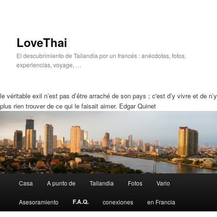
LoveThai
El descubrimiento de Tailandia por un francés : anécdotas, fotos,
experiencias, voyage, …
le véritable exil n’est pas d’être arraché de son pays ; c'est d’y vivre et de n’y
plus rien trouver de ce qui le faisait aimer. Edgar Quinet
Menú
Casa
A punto de
Tailandia
Fotos
Vario
Ir
Saltar
Principal
F.A.Q.
Asesoramiento
conexiones
en Francia
a
a