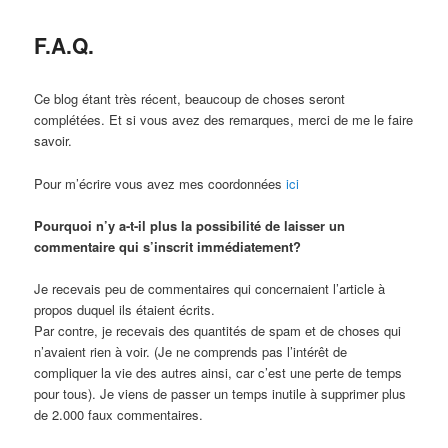
huvudinnehåll
sekundärt
F.A.Q.
innehåll
Ce blog étant très récent, beaucoup de choses seront
complétées. Et si vous avez des remarques, merci de me le faire
savoir.
Pour m’écrire vous avez mes coordonnées
ici
Pourquoi n’y a-t-il plus la possibilité de laisser un
commentaire qui s’inscrit immédiatement?
Je recevais peu de commentaires qui concernaient l’article à
propos duquel ils étaient écrits.
Par contre, je recevais des quantités de spam et de choses qui
n’avaient rien à voir. (Je ne comprends pas l’intérêt de
compliquer la vie des autres ainsi, car c’est une perte de temps
pour tous). Je viens de passer un temps inutile à supprimer plus
de 2.000 faux commentaires.