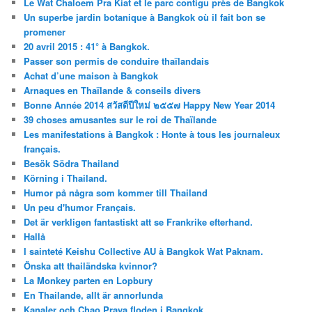
Le Wat Chaloem Pra Kiat et le parc contigu près de Bangkok
Un superbe jardin botanique à Bangkok où il fait bon se
promener
20 avril 2015 : 41° à Bangkok.
Passer son permis de conduire thaïlandais
Achat d’une maison à Bangkok
Arnaques en Thaïlande & conseils divers
Bonne Année 2014 สวัสดีปีใหม่ ๒๕๕๗ Happy New Year 2014
39 choses amusantes sur le roi de Thaïlande
Les manifestations à Bangkok : Honte à tous les journaleux
français.
Besök Södra Thailand
Körning i Thailand.
Humor på några som kommer till Thailand
Un peu d'humor Français.
Det är verkligen fantastiskt att se Frankrike efterhand.
Hallå
I sainteté Keishu Collective AU à Bangkok Wat Paknam.
Önska att thailändska kvinnor?
La Monkey parten en Lopbury
En Thailande, allt är annorlunda
Kanaler och Chao Praya floden i Bangkok