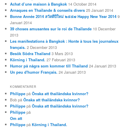
Achat d’une maison à Bangkok
14 October 2014
Arnaques en Thaïlande & conseils divers
25 Januari 2014
Bonne Année 2014 สวัสดีปีใหม่ ๒๕๕๗ Happy New Year 2014
9
Januari 2014
39 choses amusantes sur le roi de Thaïlande
10 December
2013
Les manifestations à Bangkok : Honte à tous les journaleux
français.
2 December 2013
Besök Södra Thailand
3 Mars 2013
Körning i Thailand.
27 Februari 2013
Humor på några som kommer till Thailand
24 Januari 2013
Un peu d'humor Français.
24 Januari 2013
KOMMENTARER
Philippe
på
Önska att thailändska kvinnor?
Bob
på
Önska att thailändska kvinnor?
Philippe
på
Önska att thailändska kvinnor?
Philippe
på
Om att
Philippe
på
Körning i Thailand.