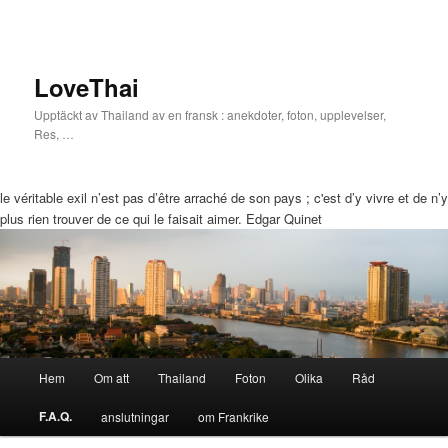
LoveThai
Upptäckt av Thailand av en fransk : anekdoter, foton, upplevelser,
Res, …
le véritable exil n’est pas d’être arraché de son pays ; c'est d’y vivre et de n’y
plus rien trouver de ce qui le faisait aimer. Edgar Quinet
Huvudmeny
Hem
Om att
Thailand
Foton
Olika
Råd
Hoppa
Hoppa
F.A.Q.
anslutningar
om Frankrike
till
till