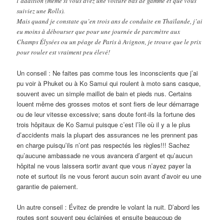
l’addition (même si vous avez une voiture bas de gamme et que vous
suiviez une Rolls).
Mais quand je constate qu’en trois ans de conduite en Thaïlande, j’ai
eu moins à débourser que pour une journée de parcmètre aux
Champs Élysées ou un péage de Paris à Avignon, je trouve que le prix
pour rouler est vraiment peu élevé!
Un conseil : Ne faites pas comme tous les inconscients que j’ai
pu voir à Phuket ou à Ko Samui qui roulent à moto sans casque,
souvent avec un simple maillot de bain et pieds nus. Certains
louent même des grosses motos et sont fiers de leur démarrage
ou de leur vitesse excessive; sans doute font-ils la fortune des
trois hôpitaux de Ko Samui puisque c’est l’île où il y a le plus
d’accidents mais la plupart des assurances ne les prennent pas
en charge puisqu’ils n’ont pas respectés les règles!!! Sachez
qu’aucune ambassade ne vous avancera d’argent et qu’aucun
hôpital ne vous laissera sortir avant que vous n’ayez payer la
note et surtout ils ne vous feront aucun soin avant d’avoir eu une
garantie de paiement.
Un autre conseil : Évitez de prendre le volant la nuit. D’abord les
routes sont souvent peu éclairées et ensuite beaucoup de