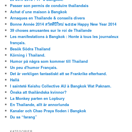
Passer son permis de conduire thaïlandais
Achat d’une maison à Bangkok
Arnaques en Thaïlande & conseils divers
Bonne Année 2014 สวัสดีปีใหม่ ๒๕๕๗ Happy New Year 2014
39 choses amusantes sur le roi de Thaïlande
Les manifestations à Bangkok : Honte à tous les journaleux
français.
Besök Södra Thailand
Körning i Thailand.
Humor på några som kommer till Thailand
Un peu d'humor Français.
Det är verkligen fantastiskt att se Frankrike efterhand.
Hallå
I sainteté Keishu Collective AU à Bangkok Wat Paknam.
Önska att thailändska kvinnor?
La Monkey parten en Lopbury
En Thailande, allt är annorlunda
Kanaler och Chao Praya floden i Bangkok
Du sa “farang”
KATEGORIER