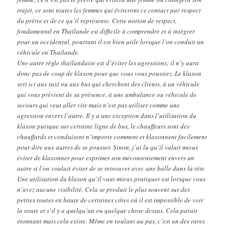
trajet, ce sont toutes les femmes qui éviteront ce contact par respect
du prêtre et de ce qu’il représente. Cette notion de respect,
fondamental en Thaïlande est difficile à comprendre et à intégrer
pour un occidental, pourtant il est bien utile lorsque l’on conduit un
véhicule en Thaïlande.
Une autre règle thaïlandaise est d’éviter les agressions; il n’y aura
donc pas de coup de klaxon pour que vous vous poussiez. Le klaxon
sert ici aux taxi ou aux bus qui cherchent des clients, à un véhicule
qui vous prévient de sa présence, à une ambulance ou véhicule de
secours qui veut aller vite mais n’est pas utiliser comme une
agression envers l’autre. Il y a une exception dans l’utilisation du
klaxon puisque sur certaine ligne de bus, le chauffeurs sont des
chauffards et conduisent n’importe comment et klaxonnent facilement
pour dire aux autres de se pousser. Sinon, j’ai lu qu’il valait mieux
éviter de klaxonner pour exprimer son mécontentement envers un
autre si l’on voulait éviter de se retrouver avec une balle dans la tête.
Une utilisation du klaxon qu’il vaut mieux pratiquer est lorsque vous
n’avez aucune visibilité. Cela se produit le plus souvent sur des
petites routes en haute de certaines côtes où il est impossible de voir
la route et s’il y a quelqu’un ou quelque chose dessus. Cela parait
étonnant mais cela existe. Même en roulant au pas, c’est un des rares