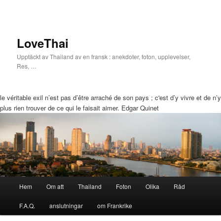
LoveThai
Upptäckt av Thailand av en fransk : anekdoter, foton, upplevelser,
Res, …
le véritable exil n’est pas d’être arraché de son pays ; c'est d’y vivre et de n’y
plus rien trouver de ce qui le faisait aimer. Edgar Quinet
Huvudmeny
Hem
Om att
Thailand
Foton
Olika
Råd
Hoppa
Hoppa
F.A.Q.
anslutningar
om Frankrike
till
till