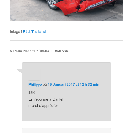
Inlagd i
Råd
,
Thailand
5 THOUGHTS ON “
KÖRNING I THAILAND.
”
Philippe
på
15 Januari 2017 at 12 h 32 min
said:
En réponse à Daniel
merci d’apprécier