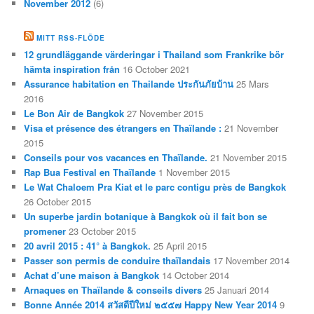
November 2012
(6)
MITT RSS-FLÖDE
12 grundläggande värderingar i Thailand som Frankrike bör
hämta inspiration från
16 October 2021
Assurance habitation en Thailande ประกันภัยบ้าน
25 Mars
2016
Le Bon Air de Bangkok
27 November 2015
Visa et présence des étrangers en Thaïlande :
21 November
2015
Conseils pour vos vacances en Thaïlande.
21 November 2015
Rap Bua Festival en Thaïlande
1 November 2015
Le Wat Chaloem Pra Kiat et le parc contigu près de Bangkok
26 October 2015
Un superbe jardin botanique à Bangkok où il fait bon se
promener
23 October 2015
20 avril 2015 : 41° à Bangkok.
25 April 2015
Passer son permis de conduire thaïlandais
17 November 2014
Achat d’une maison à Bangkok
14 October 2014
Arnaques en Thaïlande & conseils divers
25 Januari 2014
Bonne Année 2014 สวัสดีปีใหม่ ๒๕๕๗ Happy New Year 2014
9