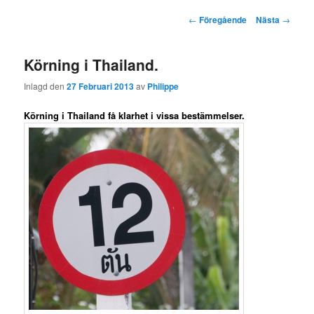
huvudinnehåll
sekundärt
Inlägg
←
Föregående
Nästa
→
navigering
innehåll
Körning i Thailand.
Inlagd den
27 Februari 2013
av
Philippe
Körning i Thailand få klarhet i vissa bestämmelser.