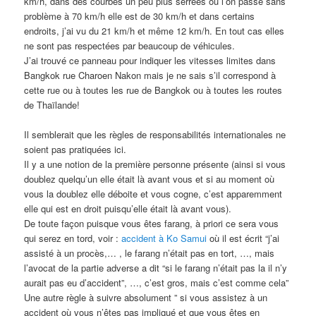
km/h, dans des courbes un peu plus serrées où l’on passe sans
problème à 70 km/h elle est de 30 km/h et dans certains
endroits, j’ai vu du 21 km/h et même 12 km/h. En tout cas elles
ne sont pas respectées par beaucoup de véhicules.
J’ai trouvé ce panneau pour indiquer les vitesses limites dans
Bangkok rue Charoen Nakon mais je ne sais s’il correspond à
cette rue ou à toutes les rue de Bangkok ou à toutes les routes
de Thaïlande!
Il semblerait que les règles de responsabilités internationales ne
soient pas pratiquées ici.
Il y a une notion de la première personne présente (ainsi si vous
doublez quelqu’un elle était là avant vous et si au moment où
vous la doublez elle déboite et vous cogne, c’est apparemment
elle qui est en droit puisqu’elle était là avant vous).
De toute façon puisque vous êtes farang, à priori ce sera vous
qui serez en tord, voir :
accident à Ko Samui
où il est écrit “j’ai
assisté à un procès,… , le farang n’était pas en tort, …, mais
l’avocat de la partie adverse a dit “si le farang n’était pas la il n’y
aurait pas eu d’accident”, …, c’est gros, mais c’est comme cela”
Une autre règle à suivre absolument ” si vous assistez à un
accident où vous n’êtes pas impliqué et que vous êtes en